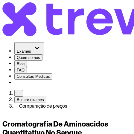
Exames
Quem somos
Blog
FAQ
Consultas Médicas
Buscar exames
Comparação de preços
Cromatografia De Aminoacidos
Quantitativo No Sangue