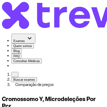
Exames
Quem somos
Blog
FAQ
Consultas Médicas
Buscar exames
Comparação de preços
Cromossomo Y, Microdeleções Por
Pcr