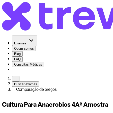
Exames
Quem somos
Blog
FAQ
Consultas Médicas
Buscar exames
Comparação de preços
Cultura Para Anaerobios 4Aº Amostra