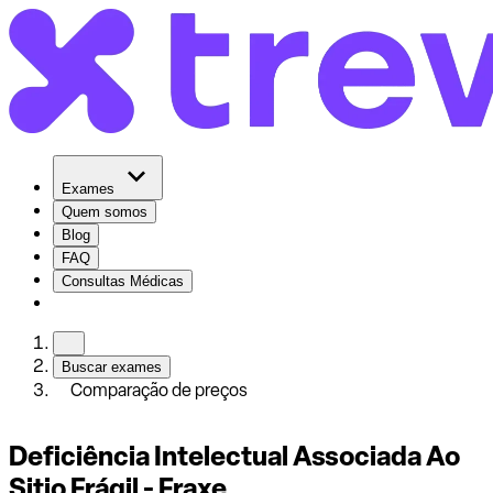
Exames
Quem somos
Blog
FAQ
Consultas Médicas
Buscar exames
Comparação de preços
Deficiência Intelectual Associada Ao
Sitio Frágil - Fraxe