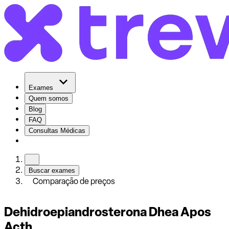
Exames
Quem somos
Blog
FAQ
Consultas Médicas
Buscar exames
Comparação de preços
Dehidroepiandrosterona Dhea Apos
Acth