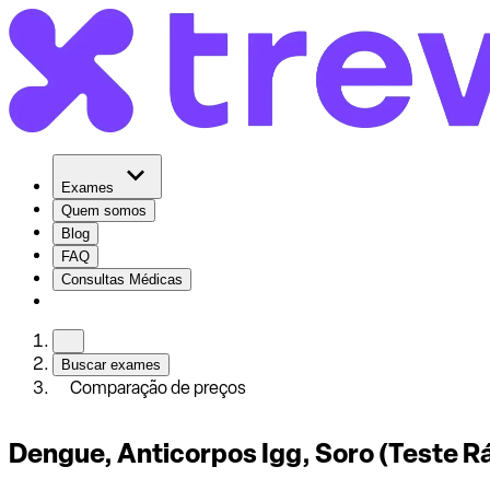
Exames
Quem somos
Blog
FAQ
Consultas Médicas
Buscar exames
Comparação de preços
Dengue, Anticorpos Igg, Soro (Teste R