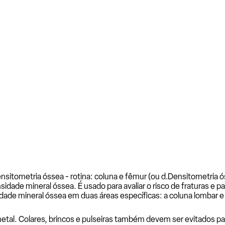
sitometria óssea - rotina: coluna e fêmur (ou d.
Densitometria ós
de mineral óssea. É usado para avaliar o risco de fraturas e p
ade mineral óssea em duas áreas específicas: a coluna lombar e 
al. Colares, brincos e pulseiras também devem ser evitados para