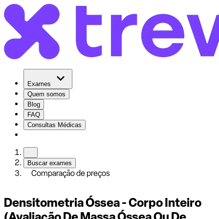
Exames
Quem somos
Blog
FAQ
Consultas Médicas
Buscar exames
Comparação de preços
Densitometria Óssea - Corpo Inteiro
(Avaliação De Massa Óssea Ou De