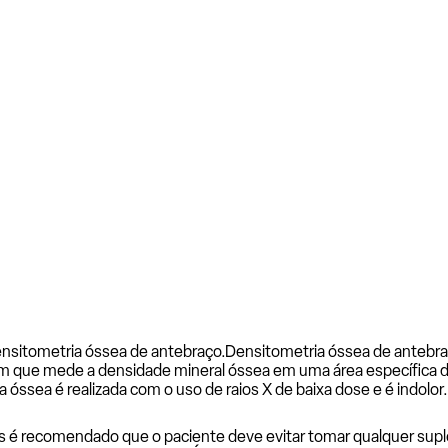
nsitometria óssea de antebraço.
Densitometria óssea de antebr
e mede a densidade mineral óssea em uma área específica do co
a óssea é realizada com o uso de raios X de baixa dose e é indolor.
 é recomendado que o paciente deve evitar tomar qualquer suple