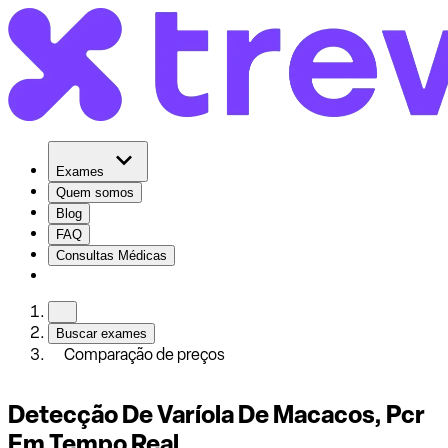
Exames
Quem somos
Blog
FAQ
Consultas Médicas
Buscar exames
Comparação de preços
Detecção De Varíola De Macacos, Pcr
Em Tempo Real