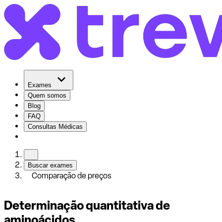
Exames
Quem somos
Blog
FAQ
Consultas Médicas
Buscar exames
Comparação de preços
Determinação quantitativa de
aminoácidos