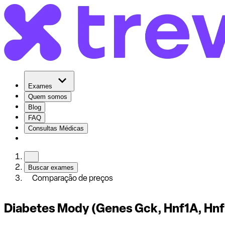
Exames
Quem somos
Blog
FAQ
Consultas Médicas
Buscar exames
Comparação de preços
Diabetes Mody (Genes Gck, Hnf1A, Hnf