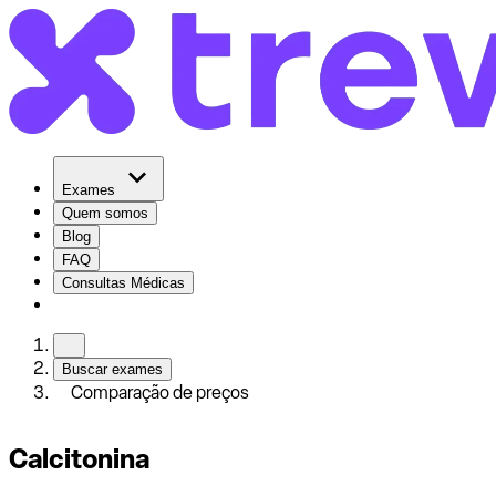
Exames
Quem somos
Blog
FAQ
Consultas Médicas
Buscar exames
Comparação de preços
Calcitonina