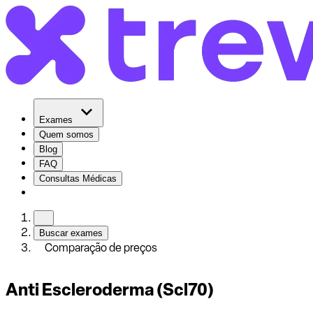
Exames
Quem somos
Blog
FAQ
Consultas Médicas
Buscar exames
Comparação de preços
Anti Escleroderma (Scl70)