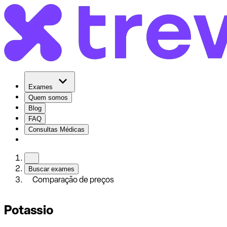
Exames
Quem somos
Blog
FAQ
Consultas Médicas
Buscar exames
Comparação de preços
Potassio