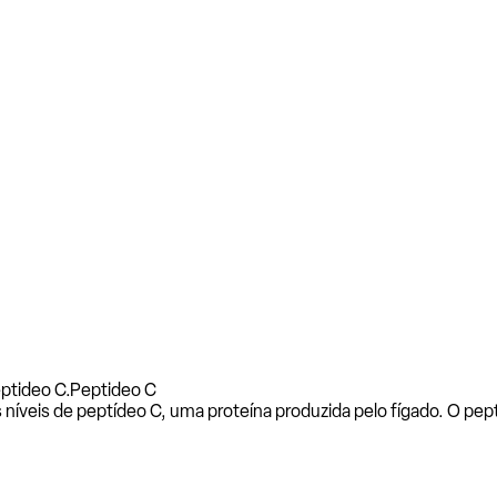
ptideo C.
Peptideo C
íveis de peptídeo C, uma proteína produzida pelo fígado. O pept