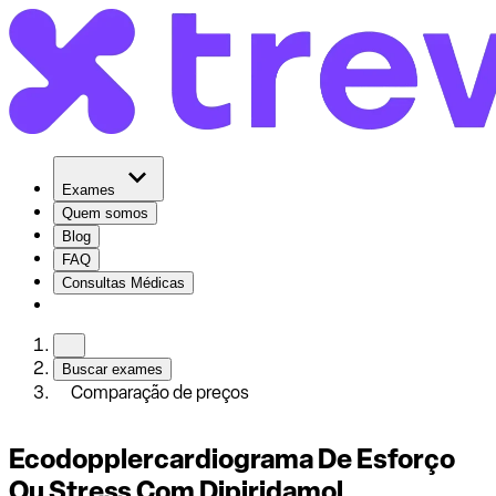
Exames
Quem somos
Blog
FAQ
Consultas Médicas
Buscar exames
Comparação de preços
Ecodopplercardiograma De Esforço
Ou Stress Com Dipiridamol