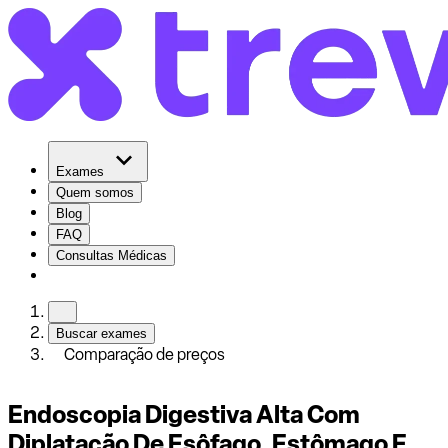
Exames
Quem somos
Blog
FAQ
Consultas Médicas
Buscar exames
Comparação de preços
Endoscopia Digestiva Alta Com
Diplatação De Esôfago, Estômago E