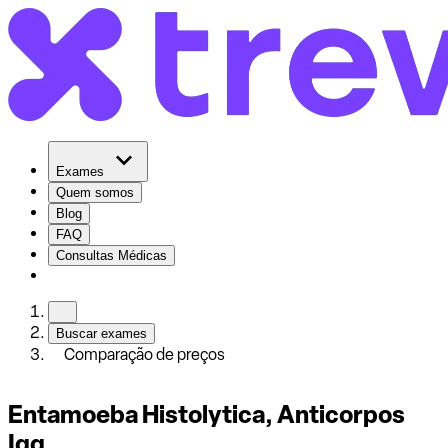
Exames
Quem somos
Blog
FAQ
Consultas Médicas
Buscar exames
Comparação de preços
Entamoeba Histolytica, Anticorpos
Igg