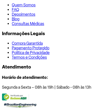
Quem Somos
FAQ
Depoimentos
Blog
Consultas Médicas
Informações Legais
Compra Garantida
Pagamento Protegido
Política de Privacidade
Termos e Condições
Atendimento
Horário de atendimento:
Segunda a Sexta – 08h às 19h | Sábado - 08h às 13h