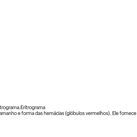
itrograma.
Eritrograma
tamanho e forma das hemácias (glóbulos vermelhos). Ele fornece