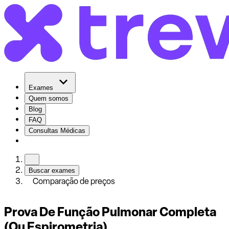
Exames
Quem somos
Blog
FAQ
Consultas Médicas
Buscar exames
Comparação de preços
Prova De Função Pulmonar Completa
(Ou Espirometria)