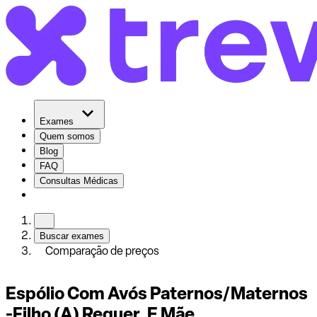
Exames
Quem somos
Blog
FAQ
Consultas Médicas
Buscar exames
Comparação de preços
Espólio Com Avós Paternos/Maternos
-Filho (A) Requer. E Mãe