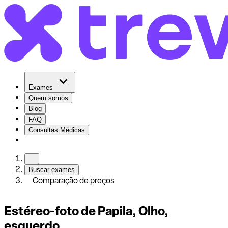
Exames
Quem somos
Blog
FAQ
Consultas Médicas
Buscar exames
Comparação de preços
Estéreo-foto de Papila, Olho,
esquerdo