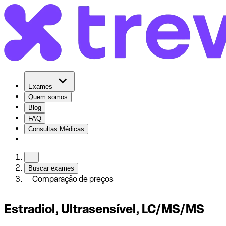
Exames
Quem somos
Blog
FAQ
Consultas Médicas
Buscar exames
Comparação de preços
Estradiol, Ultrasensível, LC/MS/MS