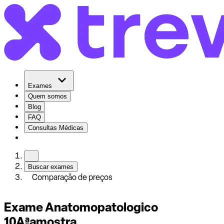
Exames
Quem somos
Blog
FAQ
Consultas Médicas
Buscar exames
Comparação de preços
Exame Anatomopatologico
10Aªamostra