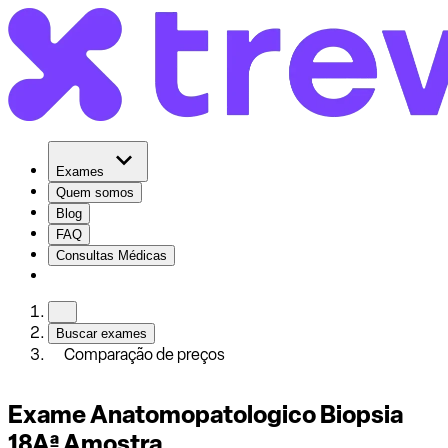
Exames
Quem somos
Blog
FAQ
Consultas Médicas
Buscar exames
Comparação de preços
Exame Anatomopatologico Biopsia
18Aª Amostra