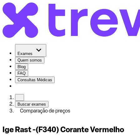
Exames
Quem somos
Blog
FAQ
Consultas Médicas
Buscar exames
Comparação de preços
Ige Rast -(F340) Corante Vermelho