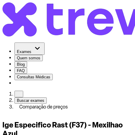
Exames
Quem somos
Blog
FAQ
Consultas Médicas
Buscar exames
Comparação de preços
Ige Especifico Rast (F37) - Mexilhao
Azul