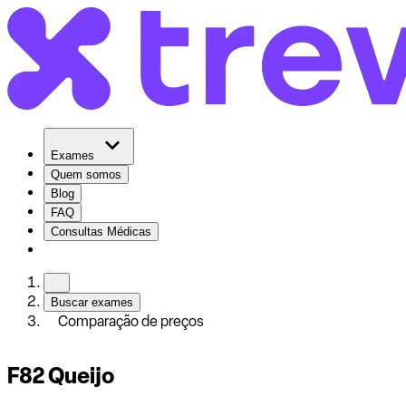
Exames
Quem somos
Blog
FAQ
Consultas Médicas
Buscar exames
Comparação de preços
F82 Queijo