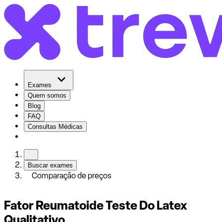
Exames
Quem somos
Blog
FAQ
Consultas Médicas
Buscar exames
Comparação de preços
Fator Reumatoide Teste Do Latex
Qualitativo