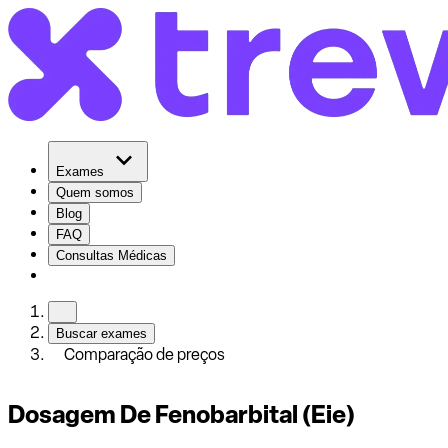
Exames
Quem somos
Blog
FAQ
Consultas Médicas
Buscar exames
Comparação de preços
Dosagem De Fenobarbital (Eie)