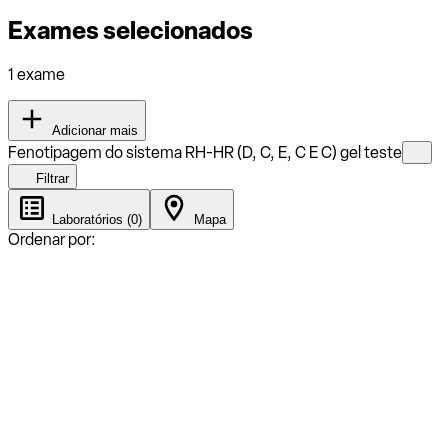
Exames selecionados
1 exame
Adicionar mais
Fenotipagem do sistema RH-HR (D, C, E, C E C) gel teste
Filtrar
Laboratórios (0)
Mapa
Ordenar por: