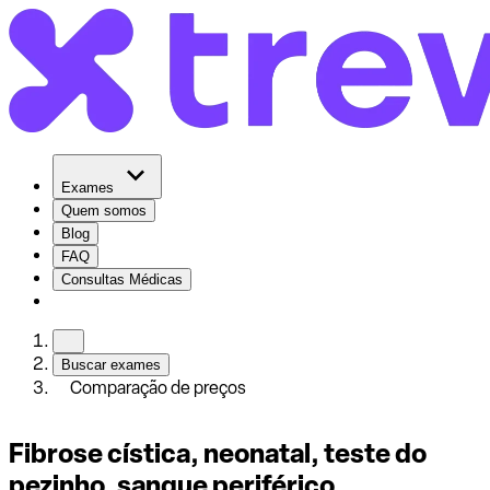
Exames
Quem somos
Blog
FAQ
Consultas Médicas
Buscar exames
Comparação de preços
Fibrose cística, neonatal, teste do
pezinho, sangue periférico