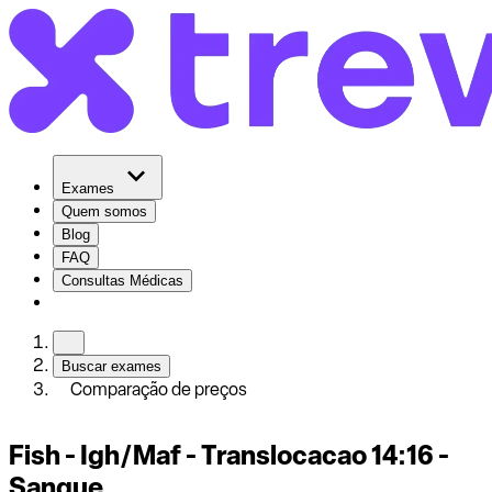
Exames
Quem somos
Blog
FAQ
Consultas Médicas
Buscar exames
Comparação de preços
Fish - Igh/Maf - Translocacao 14:16 -
Sangue