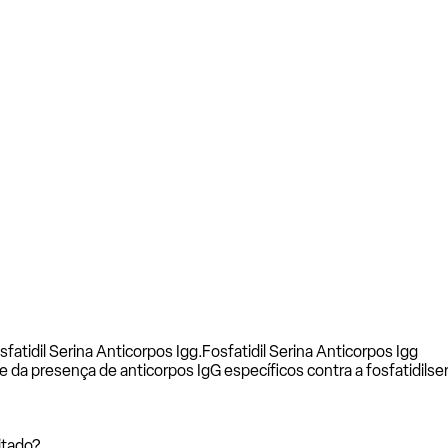
fatidil Serina Anticorpos Igg.
Fosfatidil Serina Anticorpos Igg
se da presença de anticorpos IgG específicos contra a fosfatidils
itado?