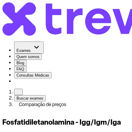
Exames
Quem somos
Blog
FAQ
Consultas Médicas
Buscar exames
Comparação de preços
Fosfatidiletanolamina - Igg/Igm/Iga