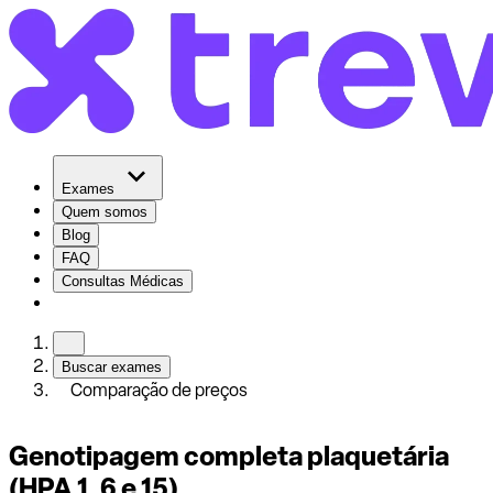
Exames
Quem somos
Blog
FAQ
Consultas Médicas
Buscar exames
Comparação de preços
Genotipagem completa plaquetária
(HPA 1, 6 e 15)