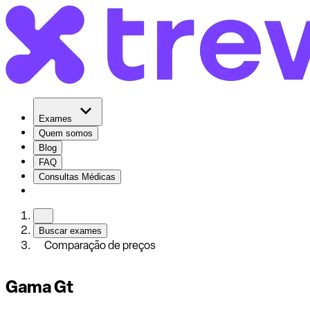
Exames
Quem somos
Blog
FAQ
Consultas Médicas
Buscar exames
Comparação de preços
Gama Gt