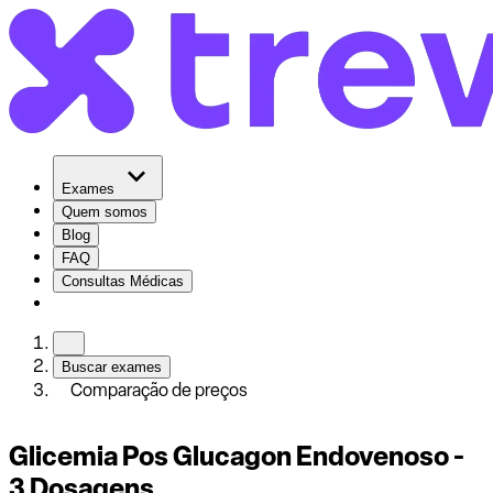
Exames
Quem somos
Blog
FAQ
Consultas Médicas
Buscar exames
Comparação de preços
Glicemia Pos Glucagon Endovenoso -
3 Dosagens