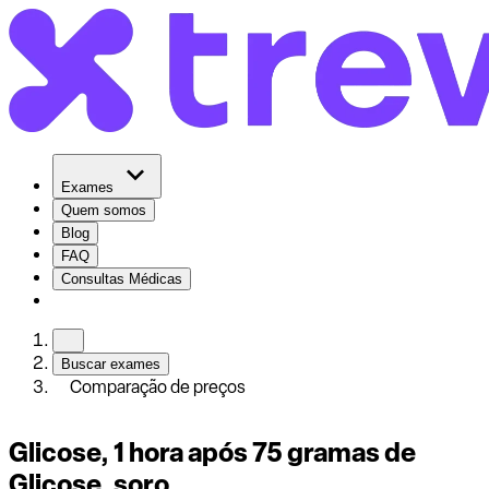
Exames
Quem somos
Blog
FAQ
Consultas Médicas
Buscar exames
Comparação de preços
Glicose, 1 hora após 75 gramas de
Glicose, soro