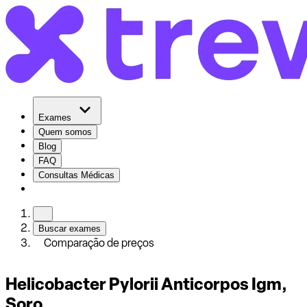
Exames
Quem somos
Blog
FAQ
Consultas Médicas
Buscar exames
Comparação de preços
Helicobacter Pylorii Anticorpos Igm,
Soro