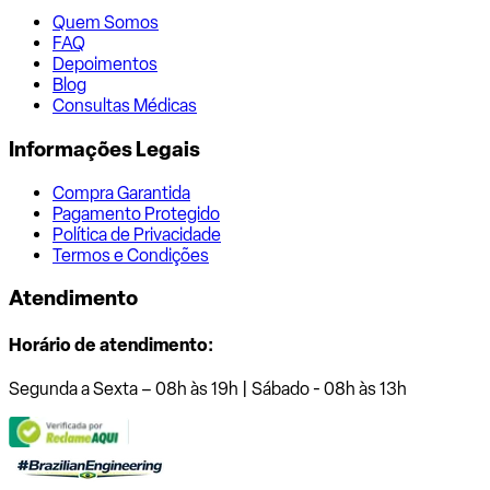
Quem Somos
FAQ
Depoimentos
Blog
Consultas Médicas
Informações Legais
Compra Garantida
Pagamento Protegido
Política de Privacidade
Termos e Condições
Atendimento
Horário de atendimento:
Segunda a Sexta – 08h às 19h | Sábado - 08h às 13h