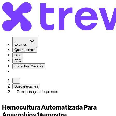
Exames
Quem somos
Blog
FAQ
Consultas Médicas
Buscar exames
Comparação de preços
Hemocultura Automatizada Para
Anaerobios 1ºamostra