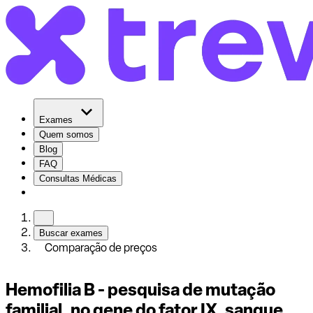
Exames
Quem somos
Blog
FAQ
Consultas Médicas
Buscar exames
Comparação de preços
Hemofilia B - pesquisa de mutação
familial, no gene do fator IX, sangue