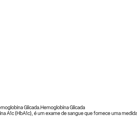
moglobina Glicada.
Hemoglobina Glicada
a A1c (HbA1c), é um exame de sangue que fornece uma medida d