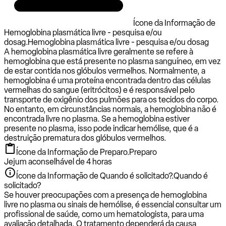
Ícone da Informação de
Hemoglobina plasmática livre - pesquisa e/ou
dosag.
Hemoglobina plasmática livre - pesquisa e/ou dosag
A hemoglobina plasmática livre geralmente se refere à
hemoglobina que está presente no plasma sanguíneo, em vez
de estar contida nos glóbulos vermelhos. Normalmente, a
hemoglobina é uma proteína encontrada dentro das células
vermelhas do sangue (eritrócitos) e é responsável pelo
transporte de oxigênio dos pulmões para os tecidos do corpo.
No entanto, em circunstâncias normais, a hemoglobina não é
encontrada livre no plasma. Se a hemoglobina estiver
presente no plasma, isso pode indicar hemólise, que é a
destruição prematura dos glóbulos vermelhos.
Ícone da Informação de Preparo.
Preparo
Jejum aconselhável de 4 horas
Ícone da Informação de Quando é solicitado?.
Quando é
solicitado?
Se houver preocupações com a presença de hemoglobina
livre no plasma ou sinais de hemólise, é essencial consultar um
profissional de saúde, como um hematologista, para uma
avaliação detalhada. O tratamento dependerá da causa