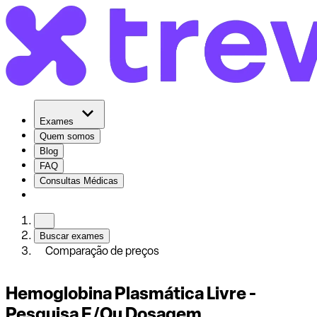
Exames
Quem somos
Blog
FAQ
Consultas Médicas
Buscar exames
Comparação de preços
Hemoglobina Plasmática Livre -
Pesquisa E/Ou Dosagem