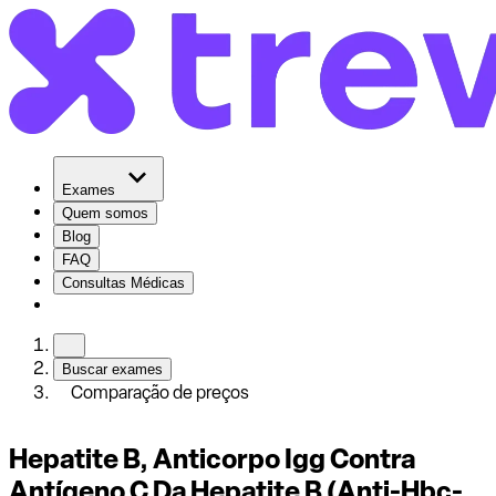
Exames
Quem somos
Blog
FAQ
Consultas Médicas
Buscar exames
Comparação de preços
Hepatite B, Anticorpo Igg Contra
Antígeno C Da Hepatite B (Anti-Hbc-