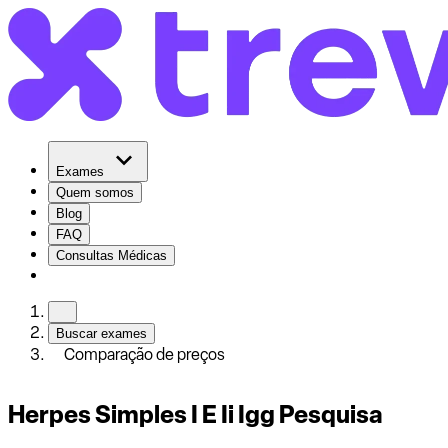
Exames
Quem somos
Blog
FAQ
Consultas Médicas
Buscar exames
Comparação de preços
Herpes Simples I E Ii Igg Pesquisa