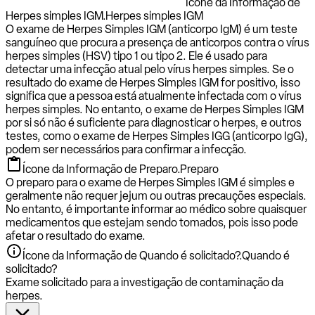
Ícone da Informação de
Herpes simples IGM.
Herpes simples IGM
O exame de Herpes Simples IGM (anticorpo IgM) é um teste
sanguíneo que procura a presença de anticorpos contra o vírus
herpes simples (HSV) tipo 1 ou tipo 2. Ele é usado para
detectar uma infecção atual pelo vírus herpes simples. Se o
resultado do exame de Herpes Simples IGM for positivo, isso
significa que a pessoa está atualmente infectada com o vírus
herpes simples. No entanto, o exame de Herpes Simples IGM
por si só não é suficiente para diagnosticar o herpes, e outros
testes, como o exame de Herpes Simples IGG (anticorpo IgG),
podem ser necessários para confirmar a infecção.
Ícone da Informação de Preparo.
Preparo
O preparo para o exame de Herpes Simples IGM é simples e
geralmente não requer jejum ou outras precauções especiais.
No entanto, é importante informar ao médico sobre quaisquer
medicamentos que estejam sendo tomados, pois isso pode
afetar o resultado do exame.
Ícone da Informação de Quando é solicitado?.
Quando é
solicitado?
Exame solicitado para a investigação de contaminação da
herpes.